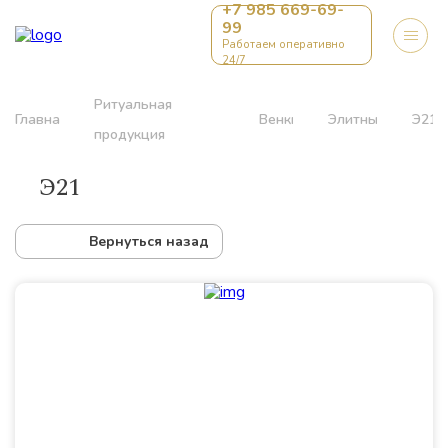
+7 985 669-69-
99
Работаем оперативно
24/7
Ритуальная
Главная
Венки
Элитные
Э21
продукция
Э21
Вернуться назад