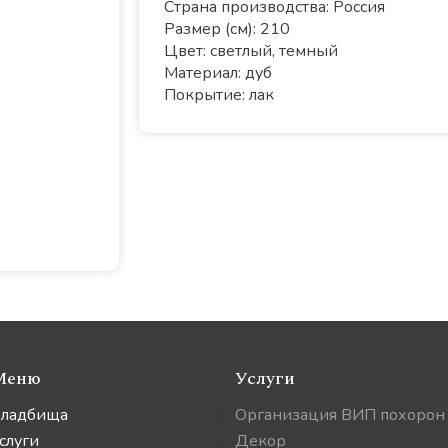
Страна производства: Россия
Размер (см): 210
Цвет: светлый, темный
Материал: дуб
Покрытие: лак
Меню
Услуги
ладбища
Организация ВИП похорон
слуги
Декор