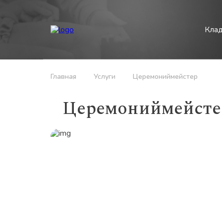
Кла
Главная
Услуги
Церемониймейстер
Церемониймейсте