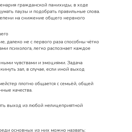
ценария гражданской панихиды, в ходе
умать паузы и подобрать правильные слова.
тепени на снижение общего нервного
шего
е, далеко не с первого раза способны чётко
ами психолога, легко распознает каждое
енными чувствами и эмоциями. Задача
нуть зал, в случае, если иной выход
мейстер плотно общается с семьёй, общей
нные качества.
дить выход из любой нелицеприятной
Среди основных из них можно назвать: