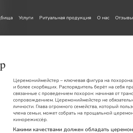
дбища
Услуги
Ритуальная продукция
О нас
Отзывы
р
Церемониймейстер – ключевая фигура на похоронах
и более скорбящих. Распорядитель берёт на себя п
связанные с проведением похорон: начиная от тран
сопровождением. Церемониймейстер не обязательн
личности. Глава огромного семейства, который пол
члена семьи, может собрать на прощальной церемон
кинорежиссёр.
Какими качествами должен обладать церемо