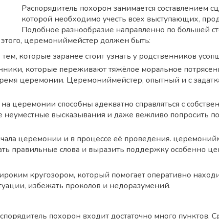
Распорядитель похорон занимается составлением с
которой необходимо учесть всех выступающих, прод
Подобное разнообразие направленно по большей с
 этого, церемониймейстер должен быть:
 тем, которые заранее стоит узнать у родственников усоп
енники, которые переживают тяжёлое моральное потрясени
 время церемонии. Церемониймейстер, опытный и с задатк
ся на церемонии способны адекватно справляться с собств
 неуместные высказывания и даже вежливо попросить поки
 начала церемонии и в процессе её проведения. церемоний
ать правильные слова и выразить поддержку особенно це
 широким кругозором, который помогает оперативно нахо
итуации, избежать проколов и недоразумений.
распорядитель похорон входит достаточно много пунктов. 