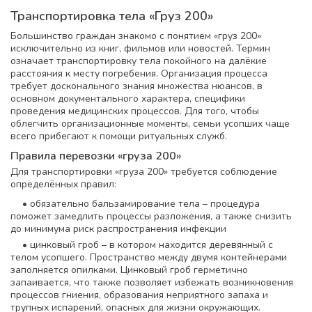
Транспортировка тела «Груз 200»
Большинство граждан знакомо с понятием «груз 200»
исключительно из книг, фильмов или новостей. Термин
означает транспортировку тела покойного на далёкие
расстояния к месту погребения. Организация процесса
требует досконального знания множества нюансов, в
основном документального характера, специфики
проведения медицинских процессов. Для того, чтобы
облегчить организационные моменты, семьи усопших чаще
всего прибегают к помощи ритуальных служб.
Правила перевозки «груза 200»
Для транспортировки «груза 200» требуется соблюдение
определённых правил:
• обязательно бальзамирование тела – процедура
поможет замедлить процессы разложения, а также снизить
до минимума риск распространения инфекции
• цинковый гроб – в котором находится деревянный с
телом усопшего. Пространство между двумя контейнерами
заполняется опилками. Цинковый гроб герметично
запаивается, что также позволяет избежать возникновения
процессов гниения, образования неприятного запаха и
трупных испарений, опасных для жизни окружающих.