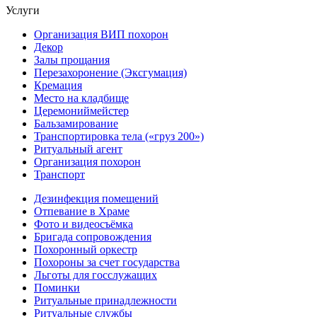
Услуги
Организация ВИП похорон
Декор
Залы прощания
Перезахоронение (Эксгумация)
Кремация
Место на кладбище
Церемониймейстер
Бальзамирование
Транспортировка тела («груз 200»)
Ритуальный агент
Организация похорон
Транспорт
Дезинфекция помещений
Отпевание в Храме
Фото и видеосъёмка
Бригада сопровождения
Похоронный оркестр
Похороны за счет государства
Льготы для госслужащих
Поминки
Ритуальные принадлежности
Ритуальные службы