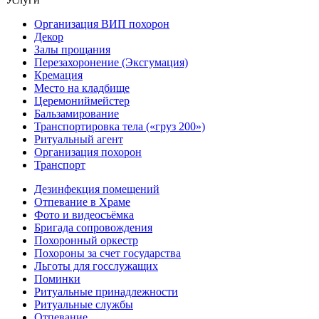
Организация ВИП похорон
Декор
Залы прощания
Перезахоронение (Эксгумация)
Кремация
Место на кладбище
Церемониймейстер
Бальзамирование
Транспортировка тела («груз 200»)
Ритуальный агент
Организация похорон
Транспорт
Дезинфекция помещений
Отпевание в Храме
Фото и видеосъёмка
Бригада сопровождения
Похоронный оркестр
Похороны за счет государства
Льготы для госслужащих
Поминки
Ритуальные принадлежности
Ритуальные службы
Отпевание