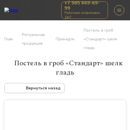
+7 985 669-69-
99
Работаем оперативно
24/7
Постель в гроб
Ритуальная
Главная
Принадлежности
«Стандарт» шелк
продукция
гладь
Постель в гроб «Стандарт» шелк
гладь
Вернуться назад