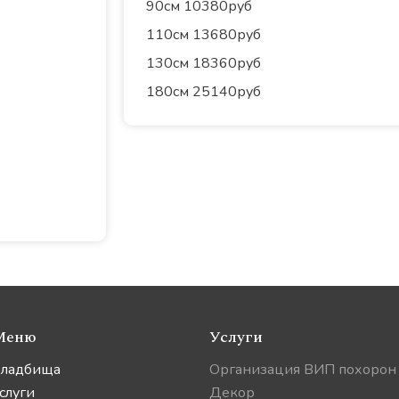
90см 10380руб
110см 13680руб
130см 18360руб
180см 25140руб
Меню
Услуги
ладбища
Организация ВИП похорон
слуги
Декор