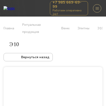
+7 985 669-69-
99
Работаем оперативно
24/7
Ритуальная
Главная
Венки
Элитные
Э10
продукция
Э10
Вернуться назад