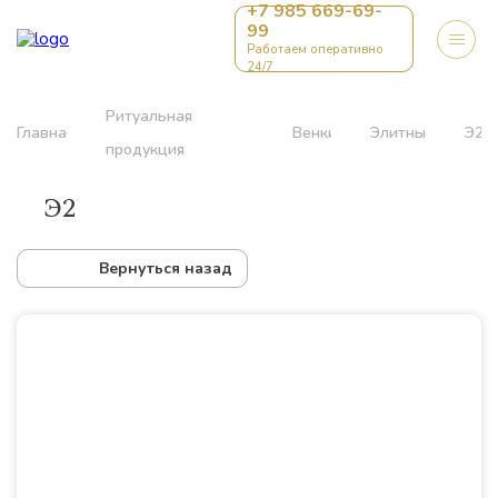
+7 985 669-69-
99
Работаем оперативно
24/7
Ритуальная
Главная
Венки
Элитные
Э2
продукция
Э2
Вернуться назад