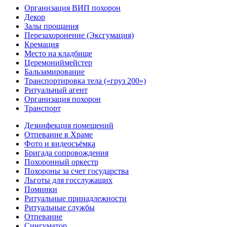
Организация ВИП похорон
Декор
Залы прощания
Перезахоронение (Эксгумация)
Кремация
Место на кладбище
Церемониймейстер
Бальзамирование
Транспортировка тела («груз 200»)
Ритуальный агент
Организация похорон
Транспорт
Дезинфекция помещений
Отпевание в Храме
Фото и видеосъёмка
Бригада сопровождения
Похоронный оркестр
Похороны за счет государства
Льготы для госслужащих
Поминки
Ритуальные принадлежности
Ритуальные службы
Отпевание
Сингуматор