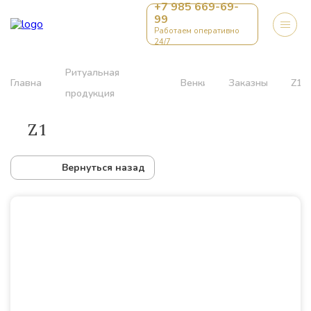
+7 985 669-69-
99
Работаем оперативно
24/7
Ритуальная
Главная
Венки
Заказные
Z1
продукция
Z1
Вернуться назад