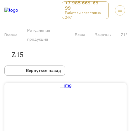
+7 985 669-69-
99
Работаем оперативно
24/7
Ритуальная
Главная
Венки
Заказные
Z15
продукция
Z15
Вернуться назад