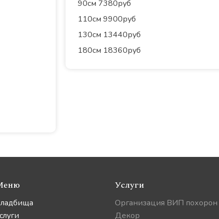
90см 7380руб
110см 9900руб
130см 13440руб
180см 18360руб
Меню
Услуги
ладбища
Организация ВИП похорон
слуги
Декор