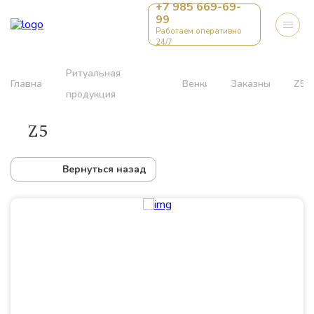
+7 985 669-69-
99
Работаем оперативно
24/7
Ритуальная
Главная
Венки
Заказные
Z5
продукция
Z5
Вернуться назад