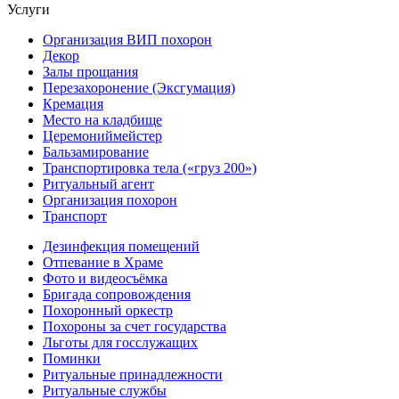
Услуги
Организация ВИП похорон
Декор
Залы прощания
Перезахоронение (Эксгумация)
Кремация
Место на кладбище
Церемониймейстер
Бальзамирование
Транспортировка тела («груз 200»)
Ритуальный агент
Организация похорон
Транспорт
Дезинфекция помещений
Отпевание в Храме
Фото и видеосъёмка
Бригада сопровождения
Похоронный оркестр
Похороны за счет государства
Льготы для госслужащих
Поминки
Ритуальные принадлежности
Ритуальные службы