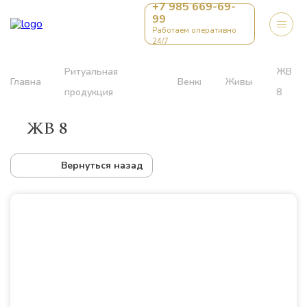
+7 985 669-69-
99
Работаем оперативно
24/7
Ритуальная
ЖВ
Главная
Венки
Живые
продукция
8
ЖВ 8
Вернуться назад